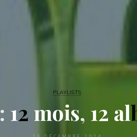
PLAYLISTS
:
1
2
m
o
i
s
,
1
2
a
l
23 DÉCEMBRE 2024