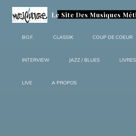
Aller
au
Le Site Des Musiques Mét
contenu
B.O.F.
CLASSIK
COUP DE COEUR
INTERVIEW
JAZZ / BLUES
LIVRES
LIVE
A PROPOS