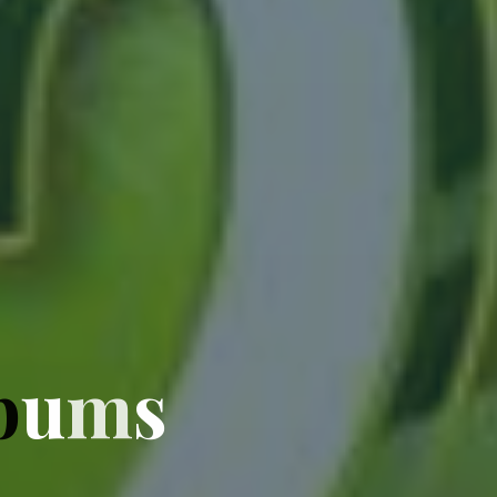
b
u
m
s