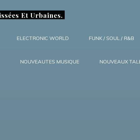
issées Et Urbaines.
ELECTRONIC WORLD
FUNK / SOUL / R&B
NOUVEAUTES MUSIQUE
NOUVEAUX TAL