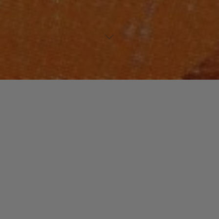
FUNK / SOUL / R&B
Laisser un commentaire
Keith « Sabu » Crier A.K.A.
Keith Sweat
christophe
12 novembre 2013
Au milieu des années 80, Keith Sweat fait son entrée
sur la scène musicale. Du moins le pense t-on. Car, en
fait, l’artiste a déjà …