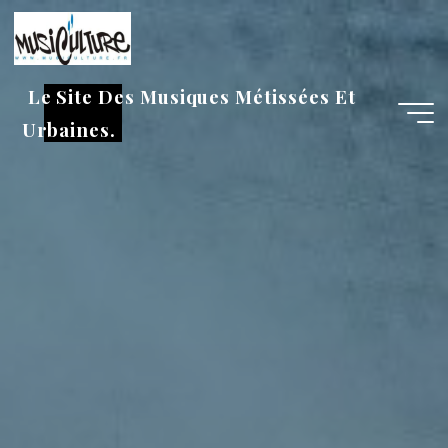
Aller
au
contenu
Le Site Des Musiques Métissées Et
Urbaines.