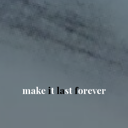
m
a
k
e
i
t
l
a
s
t
f
o
r
e
v
e
r