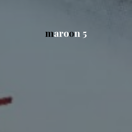
m
a
r
o
o
n
5