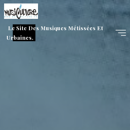
Aller
au
contenu
Le Site Des Musiques Métissées Et
Urbaines.