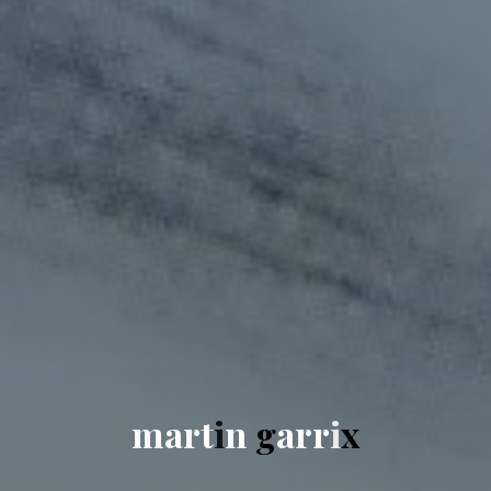
m
a
r
t
i
n
g
a
r
r
i
x