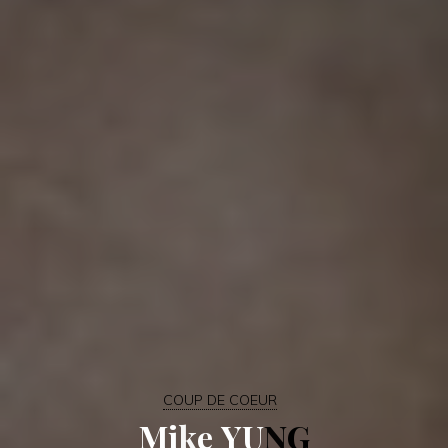
COUP DE COEUR
M
i
k
e
Y
U
N
G