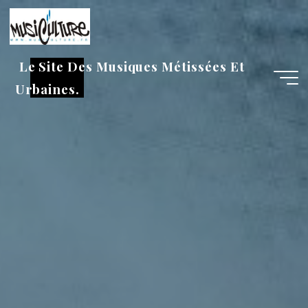
Aller
au
contenu
Le Site Des Musiques Métissées Et
Urbaines.