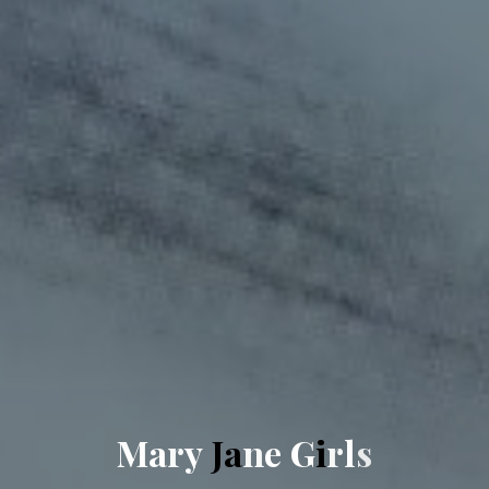
M
a
r
y
J
a
n
e
G
i
r
l
s