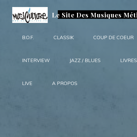
Aller
au
Le Site Des Musiques Mét
contenu
B.O.F.
CLASSIK
COUP DE COEUR
INTERVIEW
JAZZ / BLUES
LIVRES
LIVE
A PROPOS