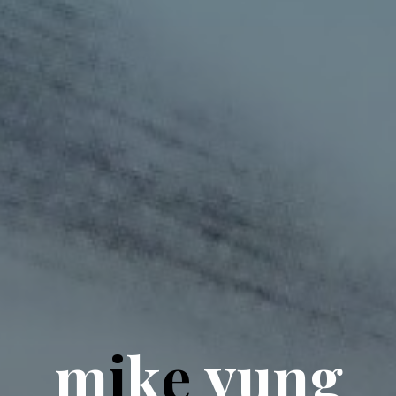
m
i
k
e
y
u
n
g