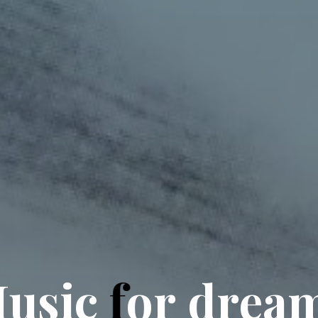
M
u
s
i
c
f
o
r
d
r
e
a