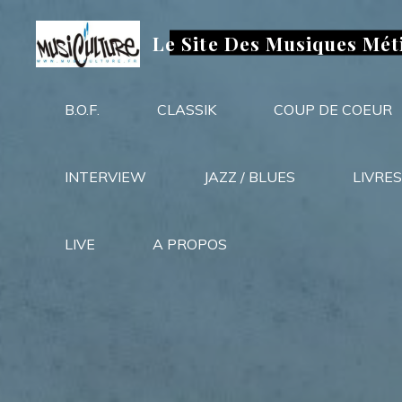
Aller
au
Le Site Des Musiques Mét
contenu
B.O.F.
CLASSIK
COUP DE COEUR
INTERVIEW
JAZZ / BLUES
LIVRES
LIVE
A PROPOS