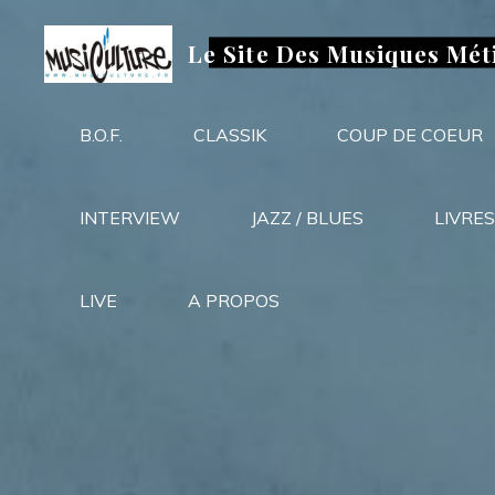
Aller
au
Le Site Des Musiques Mét
contenu
B.O.F.
CLASSIK
COUP DE COEUR
INTERVIEW
JAZZ / BLUES
LIVRES
LIVE
A PROPOS