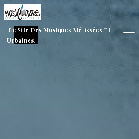
Aller
au
contenu
Le Site Des Musiques Métissées Et
Urbaines.