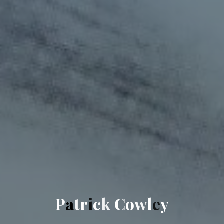
P
a
t
r
i
c
k
C
o
w
l
e
y