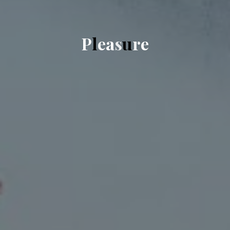
P
l
e
a
s
u
r
e