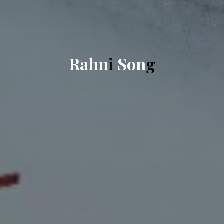
R
a
h
n
i
S
o
n
g