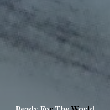
R
e
a
d
y
F
o
r
T
h
e
W
o
r
l
d