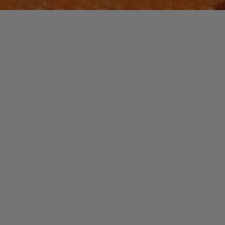
Laisser un commentaire
HIP-HOP
Q-TIP
christophe
13 novembre 2016
Jonathan Davis alias Q-Tip est né en 1970 à Harlem,