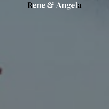
R
e
n
e
&
A
n
g
e
l
a