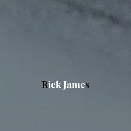
R
i
c
k
J
a
m
e
s