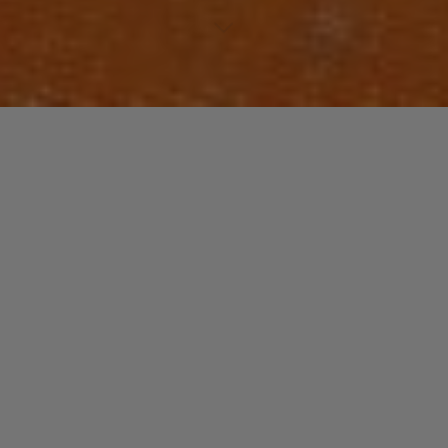
Laisser un commentaire
PLAYLISTS
GOLDEN YEARS / Soul-Funk
christophe
7 avril 2026