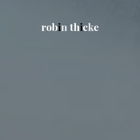
r
o
b
i
n
t
h
i
c
k
e