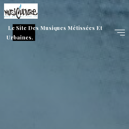
Aller
au
contenu
Le Site Des Musiques Métissées Et
Urbaines.