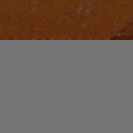
NOUVEAUTES MUSIQUE
Laisser un commentaire
The Avener
christophe
25 février 2015
Tout le monde vous parle de ce nicois depuis
quelques temps. Nous aussi avons beaucoup
apprécié le travail de ce DJ. Ce qui nous semble …
"The
Read more
Avener"