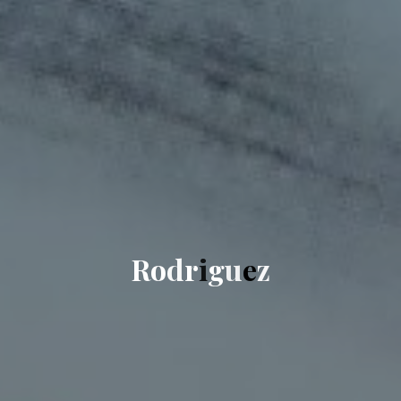
R
o
d
r
i
g
u
e
z