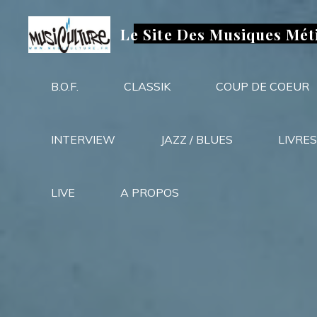
Aller
au
Le Site Des Musiques Mét
contenu
B.O.F.
CLASSIK
COUP DE COEUR
INTERVIEW
JAZZ / BLUES
LIVRES
LIVE
A PROPOS