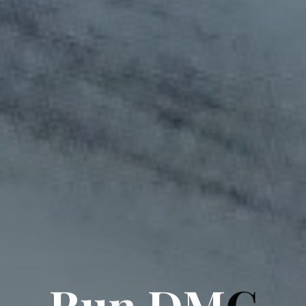
R
u
n
D
M
C