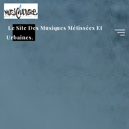
Aller
au
contenu
Le Site Des Musiques Métissées Et
Urbaines.