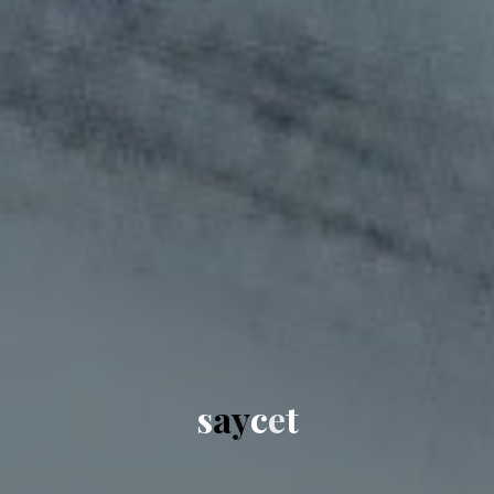
s
a
y
c
e
t