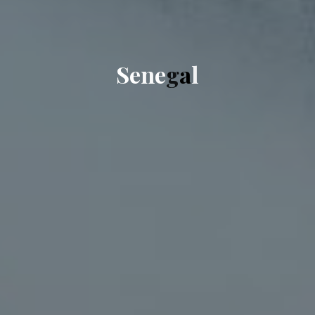
S
e
n
e
g
a
l