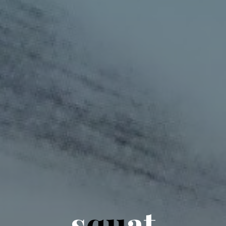
s
q
u
a
t