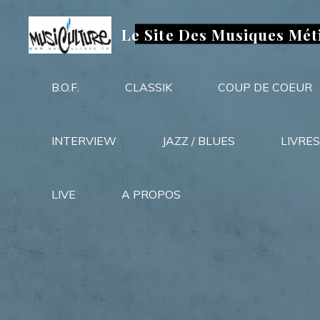
Aller
au
Le Site Des Musiques Mét
contenu
B.O.F.
CLASSIK
COUP DE COEUR
INTERVIEW
JAZZ / BLUES
LIVRES
LIVE
A PROPOS