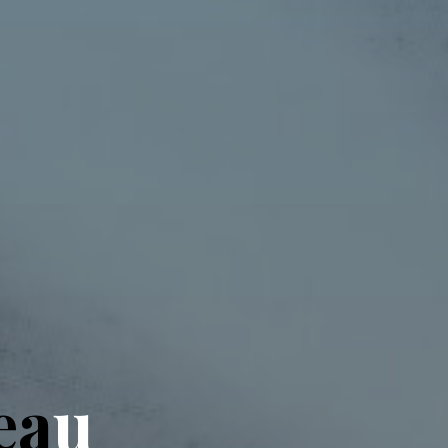
e
a
u