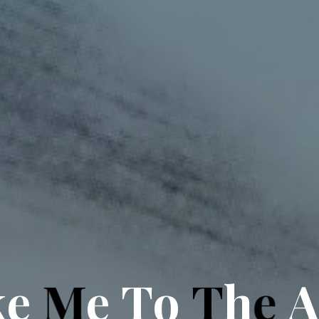
k
e
M
e
T
o
T
h
e