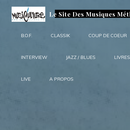
Aller
au
Le Site Des Musiques Mét
contenu
B.O.F.
CLASSIK
COUP DE COEUR
INTERVIEW
JAZZ / BLUES
LIVRES
LIVE
A PROPOS