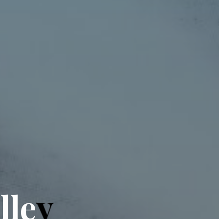
A
l
l
e
y