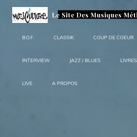
Aller
au
Le Site Des Musiques Mét
contenu
B.O.F.
CLASSIK
COUP DE COEUR
INTERVIEW
JAZZ / BLUES
LIVRES
LIVE
A PROPOS