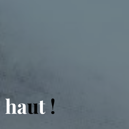
s
h
a
u
t
!