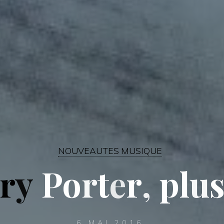
NOUVEAUTES MUSIQUE
r
y
P
o
r
t
e
r
,
p
l
u
6 MAI 2016