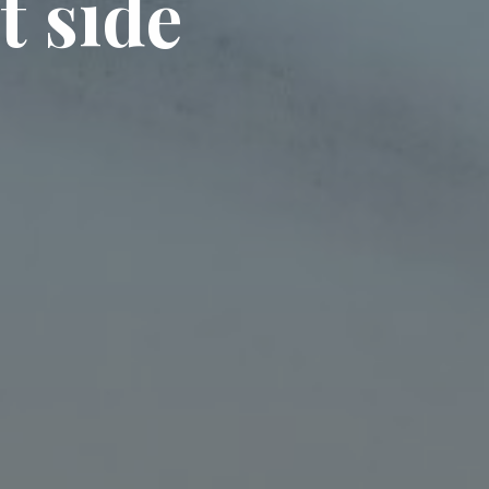
h
t
s
i
d
e