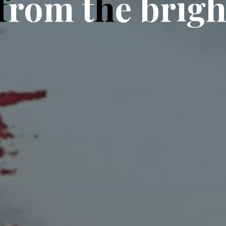
f
r
o
m
t
h
e
b
r
i
g