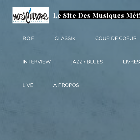
Aller
au
Le Site Des Musiques Mét
contenu
B.O.F.
CLASSIK
COUP DE COEUR
INTERVIEW
JAZZ / BLUES
LIVRES
LIVE
A PROPOS