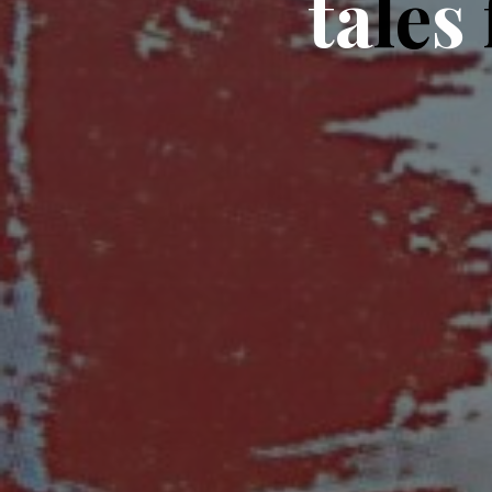
t
a
l
e
s