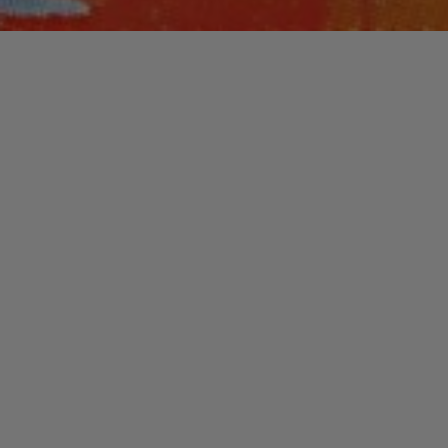
Un commentaire
JAZZ / BLUES
ALEX BUGNON, le
« petit suisse » devenu