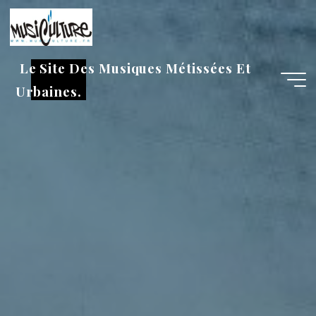
Aller
au
contenu
Le Site Des Musiques Métissées Et
Urbaines.