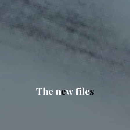
T
h
e
n
e
w
f
i
l
e
s