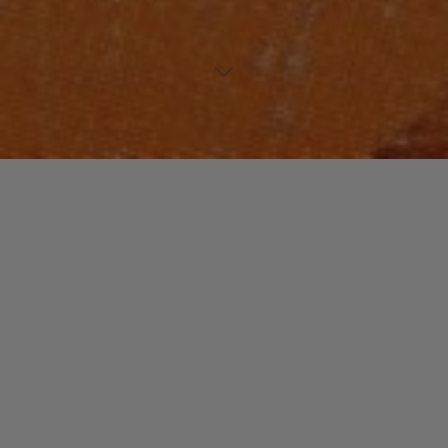
JAZZ / BLUES
NOUVEAUTES MUSIQUE
Laisser un commentaire
The New Files
christophe
28 juillet 2015
Janice Dempsey est une choriste et une chanteuse qui
a commencé sa carrière dans les années 80 à New-
York. On la retrouve sur « New Files », …
"The