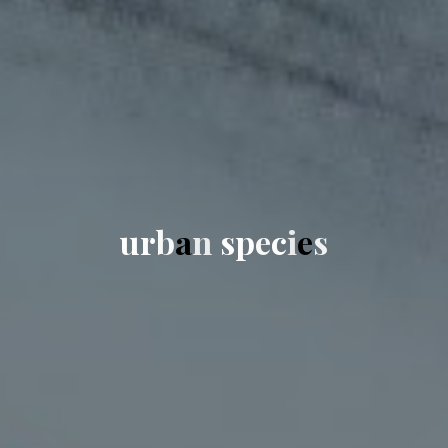
u
r
b
a
n
s
p
e
c
i
e
s