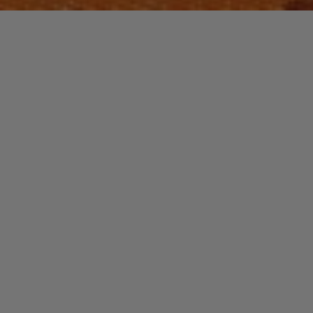
Laisser un commentaire
HIP-HOP
MC Solaar
christophe
26 octobre 2017
A son arrivée en 1991, MC Solaar n’est pas très
populaire dans la culture hip-hop, son milieu d’origine.
"MC
Read more
Solaar"