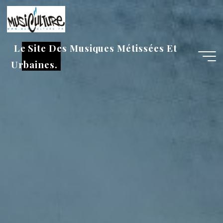
Aller
au
contenu
Le Site Des Musiques Métissées Et
Urbaines.