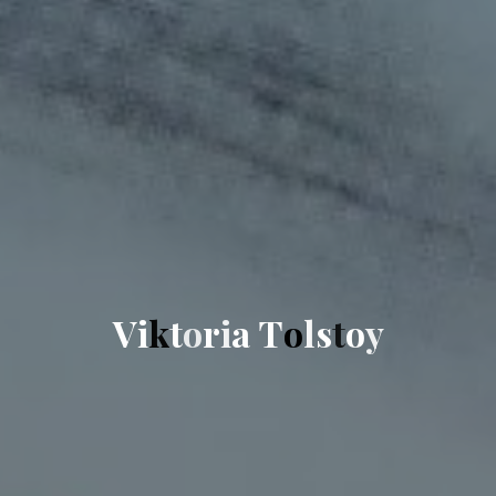
V
i
k
t
o
r
i
a
T
o
l
s
t
o
y