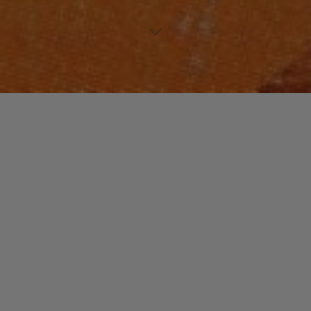
JAZZ / BLUES
Laisser un commentaire
ACT
christophe
4 février 2017
ACT est un peu comme « Enja records » ou « ECM »,
un label jazz mais avec un côté experimental fort, un
penchant pour l’innovation et un goût …
"ACT"
Read more