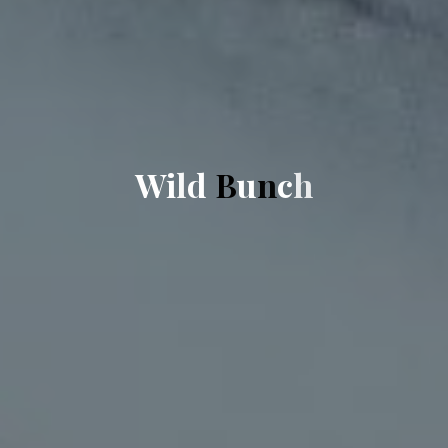
W
i
l
d
B
u
n
c
h