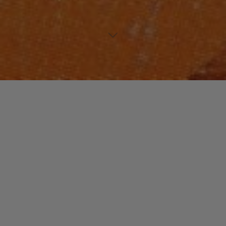
ELECTRONIC WORLD
JAZZ / BLUES
Un commentaire
9 In Common.
christophe
31 mai 2014
9 In Common. Sous ce nom se cachent deux
excellents musiciens et deux individus humainement
riches. D’abord, Yann Lebreuilly, diplômé en ingénierie
acoustique, passionné …
"9