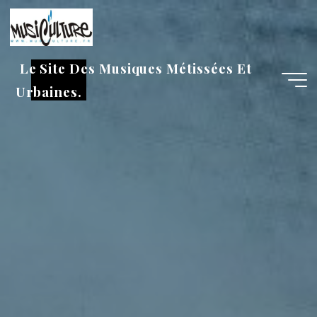
Aller
au
contenu
Le Site Des Musiques Métissées Et
Urbaines.