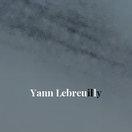
Y
a
n
n
L
e
b
r
e
u
i
l
l
y