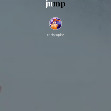
j
u
m
p
christophe