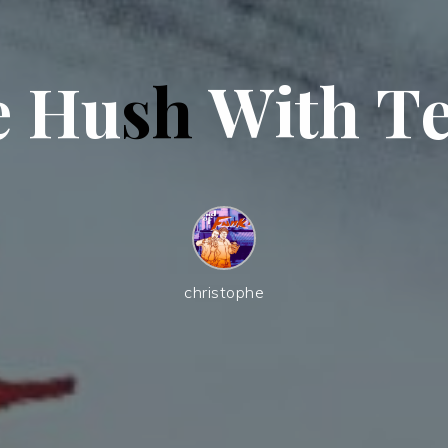
e
H
u
s
h
W
i
t
h
T
christophe