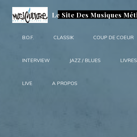
Aller
au
Le Site Des Musiques Mét
contenu
B.O.F.
CLASSIK
COUP DE COEUR
INTERVIEW
JAZZ / BLUES
LIVRES
LIVE
A PROPOS