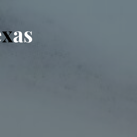
e
x
a
s