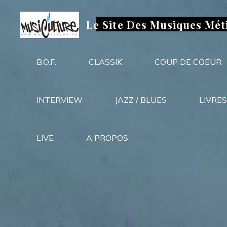
Aller
au
Le Site Des Musiques Mét
contenu
B.O.F.
CLASSIK
COUP DE COEUR
INTERVIEW
JAZZ / BLUES
LIVRES
LIVE
A PROPOS