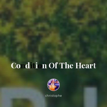
C
o
n
d
i
t
i
o
n
O
f
T
h
e
H
e
a
r
t
christophe