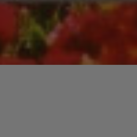
Lecteur
00:00
00:00
audio
Condition Of The Heart
tiré de
Xenophobia Volume 3 [Disc 3]
par Prince. Date de sortie : 2002. Piste 6 sur 14. Genre : R&B.
Laisser un commentaire
Votre adresse e-mail ne sera pas publiée.
Les champs
obligatoires sont indiqués avec
*