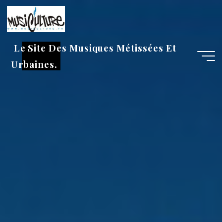
Aller
au
contenu
Le Site Des Musiques Métissées Et
Urbaines.