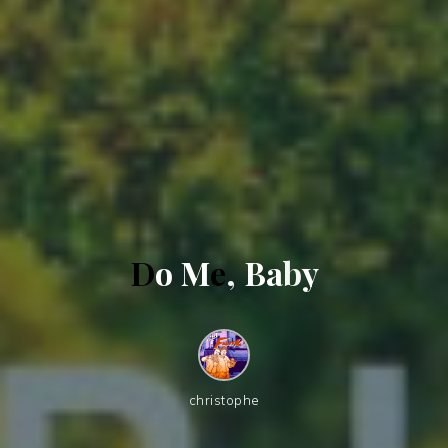
D
o
M
e
,
B
a
b
y
christophe