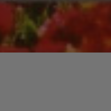
Lecteur
00:00
00:00
audio
Do Me, Baby
tiré de
Xenophobia Volume 3 [Disc 3]
par Prince.
Date de sortie : 2002. Piste 5 sur 14. Genre : R&B.
Laisser un commentaire
Votre adresse e-mail ne sera pas publiée.
Les champs
obligatoires sont indiqués avec
*