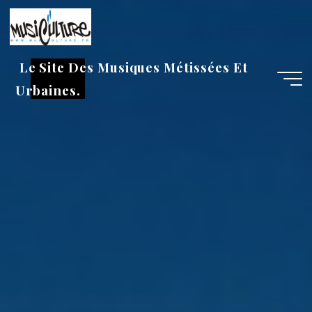
Aller
au
contenu
Le Site Des Musiques Métissées Et
Urbaines.