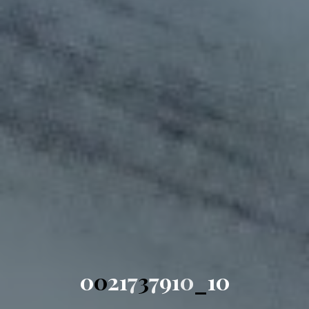
0
0
2
1
7
3
7
9
1
0
_
1
0