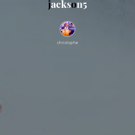
j
a
c
k
s
o
n
5
christophe