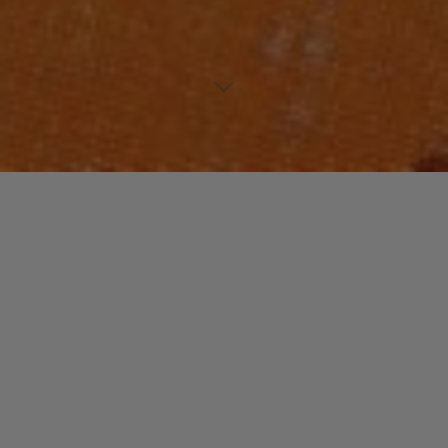
https://www.musiculture.fr/wp-
content/uploads/http://youtu.be/0etlTq8eNzk
Laisser un commentaire
Votre adresse e-mail ne sera pas publiée.
Les champs
obligatoires sont indiqués avec
*