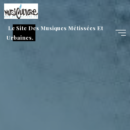
Aller
au
contenu
Le Site Des Musiques Métissées Et
Urbaines.