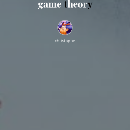
g
a
m
e
t
h
e
o
r
y
christophe