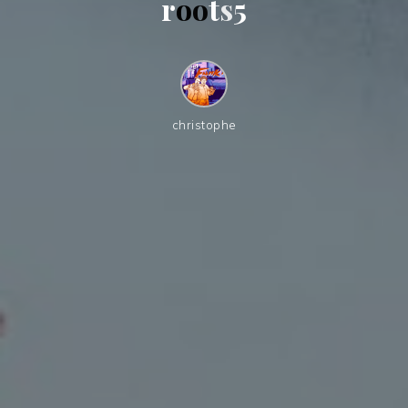
r
o
o
t
s
5
christophe