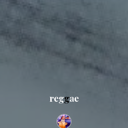
r
e
g
g
a
e