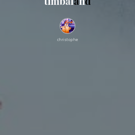
t
i
m
b
a
l
a
n
d
christophe