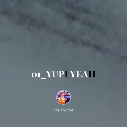
0
1
_
Y
U
P
I
Y
E
A
H
christophe