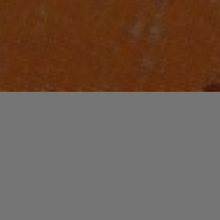
Lecteur
00:00
00:00
audio
01_YUPI YEAH
.
Laisser un commentaire
Votre adresse e-mail ne sera pas publiée.
Les champs
obligatoires sont indiqués avec
*