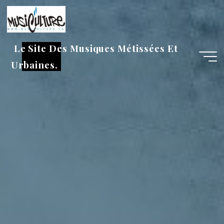
Aller
au
contenu
Le Site Des Musiques Métissées Et
Urbaines.