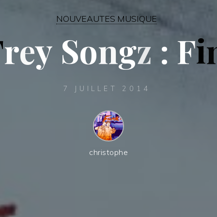
NOUVEAUTES MUSIQUE
T
r
e
y
S
o
n
g
z
:
F
i
7 JUILLET 2014
christophe