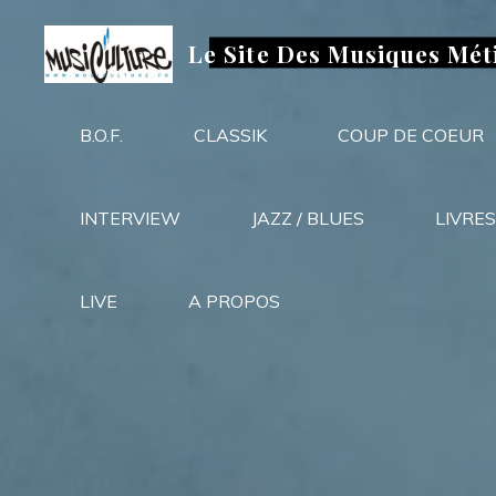
Aller
au
Le Site Des Musiques Mét
contenu
B.O.F.
CLASSIK
COUP DE COEUR
INTERVIEW
JAZZ / BLUES
LIVRES
LIVE
A PROPOS