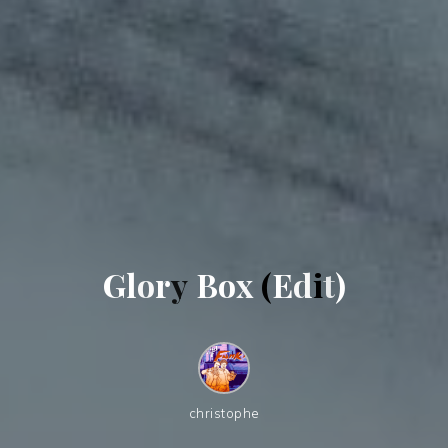
G
l
o
r
y
B
o
x
(
E
d
i
t
)
christophe