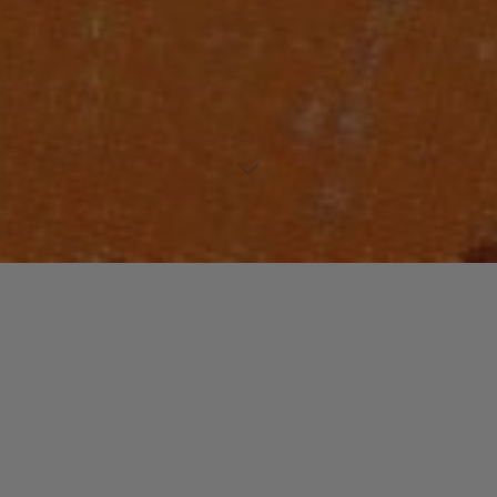
Lecteur
00:00
00:00
audio
Glory Box (Edit)
tiré de
So Classic: It Sounds So Different
par
Portishead. Date de sortie : 2002. Piste 2 sur 16. Genre :
Electronica/Dance
Laisser un commentaire