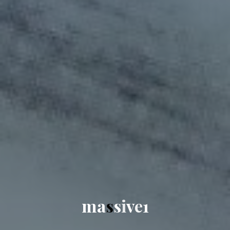
m
a
s
s
i
v
e
1