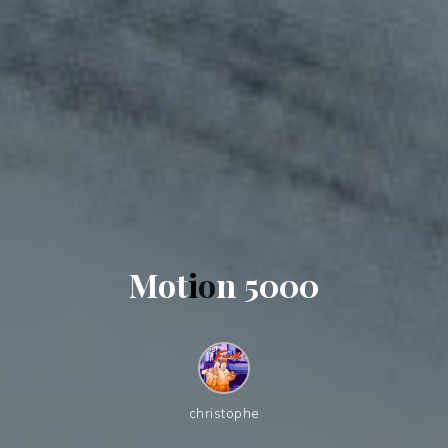
M
o
t
i
o
n
5
0
0
0
christophe