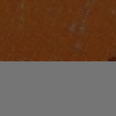
Lecteur
00:00
00:00
audio
Motion 5000
tiré de
So Classic: It Sounds So Different
par
Roots Manuva. Date de sortie : 2002. Piste 13 sur 16. Genre :
Electronica/Dance
Laisser un commentaire