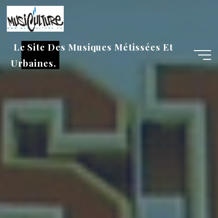
Aller
au
contenu
Le Site Des Musiques Métissées Et
Urbaines.