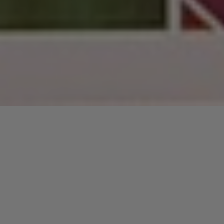
Lecteur
00:00
00:00
audio
7 Days – Craig David
tiré de
All Stars Dee Jay’s [Disc 1]
par
Craig David. Date de sortie : 2002. Piste 5 sur 24. Genre : Rap
Laisser un commentaire
Votre adresse e-mail ne sera pas publiée.
Les champs
obligatoires sont indiqués avec
*