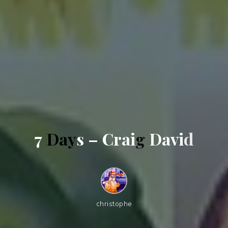
7
D
a
y
s
–
C
r
a
i
g
D
a
v
i
d
christophe