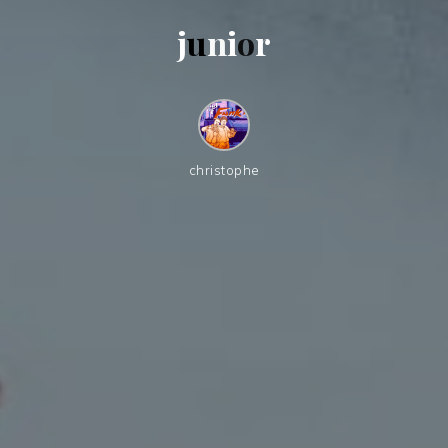
j
u
n
i
o
r
christophe