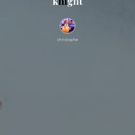
k
n
i
g
h
t
christophe